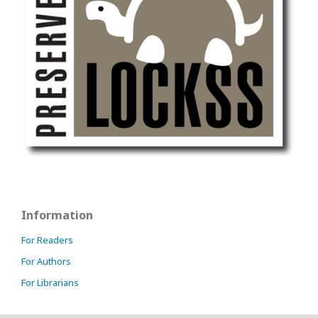
Information
For Readers
For Authors
For Librarians