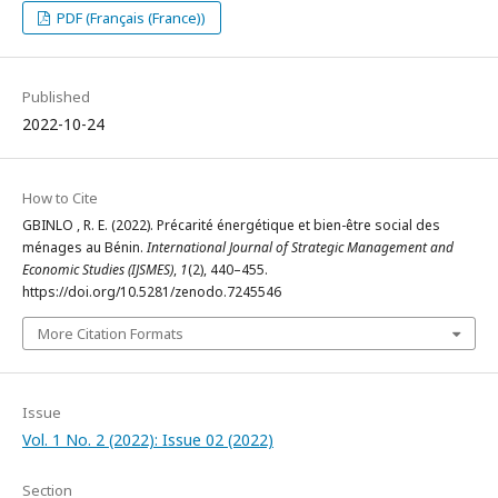
PDF (Français (France))
Published
2022-10-24
How to Cite
GBINLO , R. E. (2022). Précarité énergétique et bien-être social des
ménages au Bénin.
International Journal of Strategic Management and
Economic Studies (IJSMES)
,
1
(2), 440–455.
https://doi.org/10.5281/zenodo.7245546
More Citation Formats
Issue
Vol. 1 No. 2 (2022): Issue 02 (2022)
Section