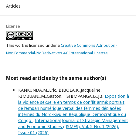
Articles
License
This work is licensed under a
Creative Commons Attribution-
NonCommercial-NoDerivatives 4.0 International License
.
Most read articles by the same author(s)
KANKUNDA,M.,Éric, BIBOLA,K,.Jacqueline,
KIMBUANI,M.,Gaston, TSHIMPANGA,B.,JB,
Exposition à
la violence sexuelle en temps de conflit armé: portrait
de l’empan numérique verbal des femmes déplacées
internes du Nord-Kivu en République Démocratique du
Congo
,
International Journal of Strategic Management
and Economic Studies (IJSMES): Vol. 5 No. 1 (2026):
Issue 01 (2026)