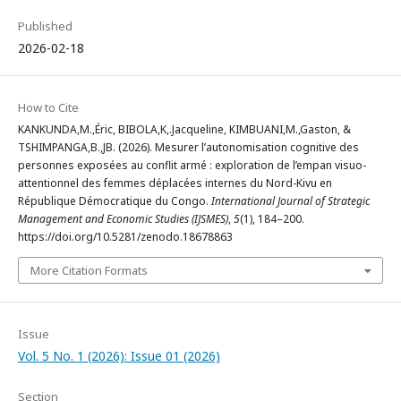
Published
2026-02-18
How to Cite
KANKUNDA,M.,Éric, BIBOLA,K,.Jacqueline, KIMBUANI,M.,Gaston, &
TSHIMPANGA,B.,JB. (2026). Mesurer l’autonomisation cognitive des
personnes exposées au conflit armé : exploration de l’empan visuo-
attentionnel des femmes déplacées internes du Nord-Kivu en
République Démocratique du Congo.
International Journal of Strategic
Management and Economic Studies (IJSMES)
,
5
(1), 184–200.
https://doi.org/10.5281/zenodo.18678863
More Citation Formats
Issue
Vol. 5 No. 1 (2026): Issue 01 (2026)
Section