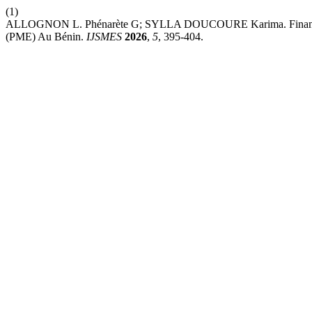
(1)
ALLOGNON L. Phénarète G; SYLLA DOUCOURE Karima. Financement 
(PME) Au Bénin.
IJSMES
2026
,
5
, 395-404.