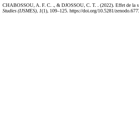
CHABOSSOU, A. F. C. ., & DJOSSOU, C. T. . (2022). Effet de la stabi
Studies (IJSMES)
,
1
(1), 109–125. https://doi.org/10.5281/zenodo.67