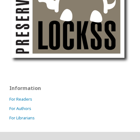
Information
For Readers
For Authors
For Librarians